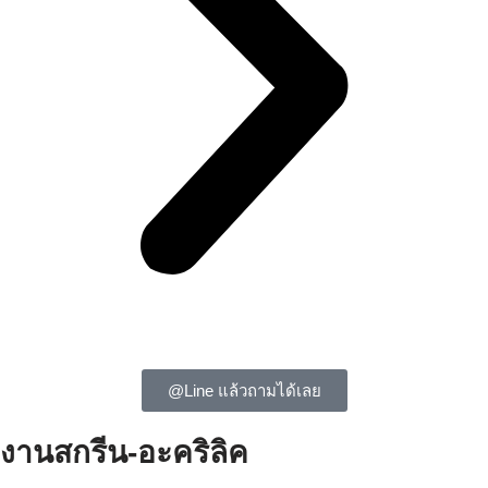
@Line แล้วถามได้เลย
งานสกรีน-อะคริลิค
ป้ายอะคริลิค แผ่นป้ายอะคริลิค รับทำป้ายอะคริลิค ทำป้ายอะคริลิค ป้า