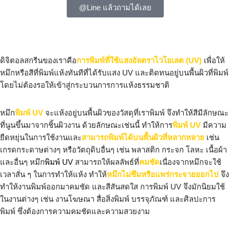
@Line แล้วถามได้เลย
ดิจิตอลสกรีนของเราคือ
การพิมพ์ที่ใช้แสงอัลตราไวโอเลต (UV)
เพื่อให้
หมึกหรือสีที่พิมพ์แห้งทันทีที่ได้รับแสง UV และติดทนอยู่บนพื้นผิวที่พิมพ์
โดยไม่ต้องรอให้เข้าสู่กระบวนการการแห้งธรรมชาติ
หมึก
พิมพ์ UV
จะแห้งอยู่บนพื้นผิวของวัสดุที่เราพิมพ์ จึงทำให้สีมีลักษณะ
ที่นูนขึ้นมาจากชิ้นผิวงาน ด้วยลักษณะเช่นนี้ ทำให้การ
พิมพ์ UV
มีความ
ยืดหยุ่นในการใช้งานและ
สามารถพิมพ์ได้บนพื้นผิวที่หลากหลาย
เช่น
เกรดกระดาษต่างๆ หรือวัตถุดิบอื่นๆ เช่น พลาสติก กระจก โลหะ เนื้อผ้า
และอื่นๆ หมึก
พิมพ์ UV
สามารถให้ผลลัพธ์ที่
คมชัด
เนื่องจากหมึกจะใช้
เวลาสั่น ๆ ในการทำให้แห้ง ทำให้
หมึกไม่ซึมหรือแพร่กระจายออกไป
จึง
ทำให้งานพิมพ์ออกมาคมชัด และสีสันสดใส การพิมพ์ UV จึงมักนิยมใช้
ในงานต่างๆ เช่น งานโฆษณา สื่อสิ่งพิมพ์ บรรจุภัณฑ์ และศิลปะการ
พิมพ์ ซึ่งต้องการความคมชัดและความสวยงาม