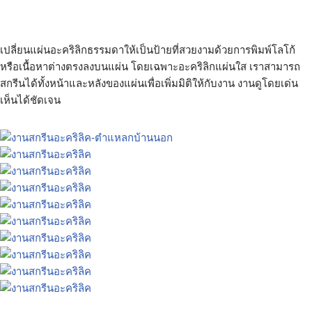
ยอะคริลิค ติดสติ๊กเกอร์ งานพิมพ์แผ่นอะคริลิค ป้ายคิวอาร์โค้ด
เปลี่ยนแผ่นอะคริลิกธรรมดาให้เป็นป้ายที่สวยงามด้วยการพิมพ์โลโก้
หรือเนื้อหาต่างตรงลงบนแผ่น โดยเฉพาะอะคริลิกแผ่นใส เราสามารถ
สกรีนได้ทั้งหน้าและหลังของแผ่นเพื่อเพิ่มมิติให้กับงาน งานดูโดยเด่น
เห็นได้ชัดเจน